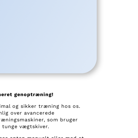
meret genoptræning!
imal og sikker træning hos os.
mlig over avancerede
ræningsmaskiner, som bruger
r tunge vægtskiver.