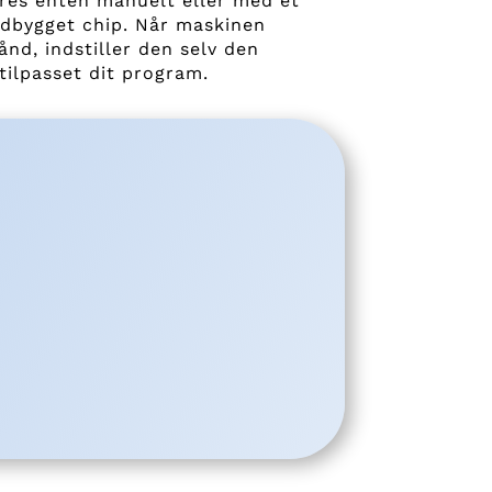
res enten manuelt eller med et
dbygget chip. Når maskinen
ånd, indstiller den selv den
tilpasset dit program.