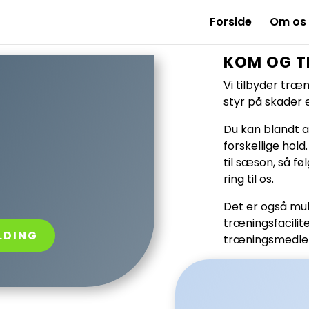
Forside
Om os
KOM OG T
Vi tilbyder træn
styr på skader 
Du kan blandt a
forskellige hol
til sæson, så fø
ring til os.
Det er også mu
træningsfacilite
LDING
træningsmedlem
!