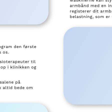
Maskinerne kan sty
armbånd med en in
registerer dit armb
belastning, som er 
rogram den første
s os.
sioterapeuter til
 op i klinikken og
salene på
an altid bede om