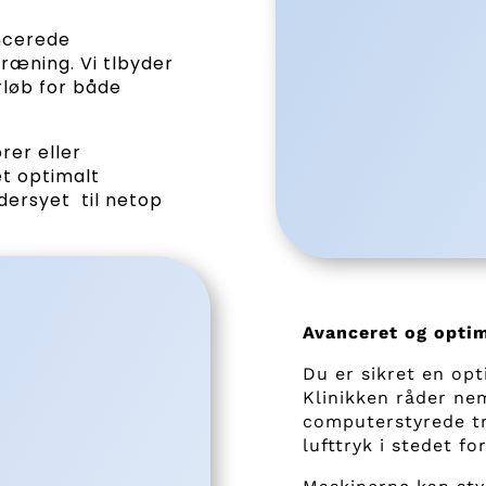
ncerede
ræning. Vi tlbyder
rløb for både
rer eller
et optimalt
ersyet til netop
Avanceret og opti
Du er sikret en opt
Klinikken råder ne
computerstyrede t
lufttryk i stedet fo